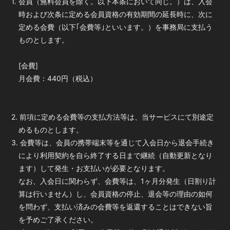
1. 会員（無料会員を除く。以下本条において同じ。）は、入会
時および次条に定める会員資格の有効期間の延長時に、次に
定める会費（以下｢会費等｣といいます。）を事務局に支払う
ものとします。
[会費]
月会費：440円（税込）
2. 前項に定める会費等の支払方法等は、当サービスにて別途定
めるものとします。
3. 会費等は、会員の携帯端末等を通じて入会日から退会手続き
により利用契約を自ら終了する日まで継続（自動更新となり
ます）して発生・お支払いが必要となります。
なお、入会日に関わらず、会費等は、1ヶ月分発生（日割り計
算は行いません）し、会員資格の停止、退会等の理由の如何
を問わず、支払い済みの会費等を返還することはできない旨
を予めご了承ください。