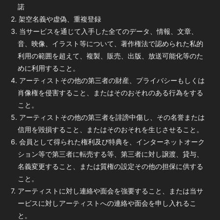
諾
2. 架空名義や虚偽、重複登録
3. 当サービスを通じて入手した全てのデータ、情報、文章、
音、映像、イラスト等について、著作権法で認められた私的
利用の範囲を超えて、複製、販売、出版、放送可能化等のた
めに利用すること。
4. アーティストその他の第三者の財産、プライバシーもしくは
肖像権を侵害すること、またはそのおそれのある行為をする
こと。
5. アーティストその他の第三者を誹謗中傷し、その名誉または
信用を毀損すること、またはそのおそれを生じさせること。
6. 会員として得られた権利及び特典を、インターネットオーク
ション等で第三者に転売する等、第三者に対し譲渡、貸与、
名義変更すること、または質権の設定その他の担保に供する
こと。
7. アーティストに対し連絡や面会を強要すること、または当サ
ービスに対しアーティストへの連絡や面会を申し入れるこ
と。